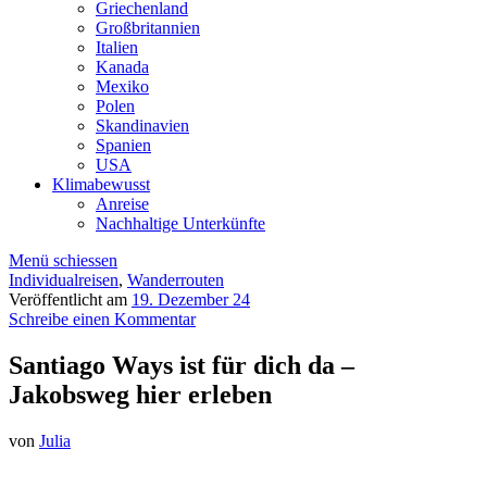
Griechenland
Großbritannien
Italien
Kanada
Mexiko
Polen
Skandinavien
Spanien
USA
Klimabewusst
Anreise
Nachhaltige Unterkünfte
Menü schiessen
Individualreisen
,
Wanderrouten
Veröffentlicht am
19. Dezember 24
Schreibe einen Kommentar
Santiago Ways ist für dich da –
Jakobsweg hier erleben
von
Julia