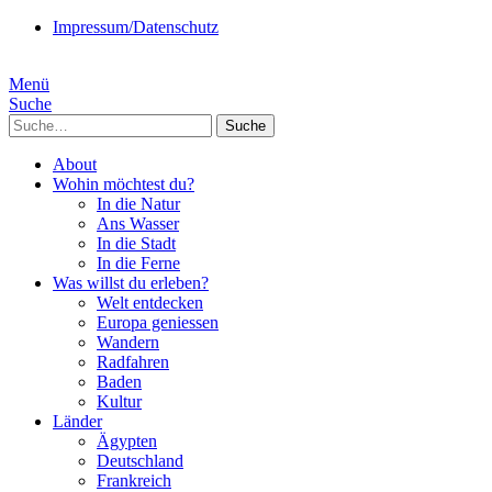
Impressum/Datenschutz
Menü
Suche
Suche
About
Wohin möchtest du?
In die Natur
Ans Wasser
In die Stadt
In die Ferne
Was willst du erleben?
Welt entdecken
Europa geniessen
Wandern
Radfahren
Baden
Kultur
Länder
Ägypten
Deutschland
Frankreich