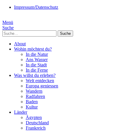
Impressum/Datenschutz
Menü
Suche
Suche
About
Wohin möchtest du?
In die Natur
Ans Wasser
In die Stadt
In die Ferne
Was willst du erleben?
Welt entdecken
Europa geniessen
Wandern
Radfahren
Baden
Kultur
Länder
Ägypten
Deutschland
Frankreich