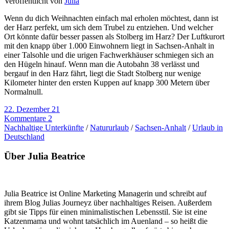
Veröffentlicht von
Julia
Wenn du dich Weihnachten einfach mal erholen möchtest, dann ist
der Harz perfekt, um sich dem Trubel zu entziehen. Und welcher
Ort könnte dafür besser passen als Stolberg im Harz? Der Luftkurort
mit den knapp über 1.000 Einwohnern liegt in Sachsen-Anhalt in
einer Talsohle und die urigen Fachwerkhäuser schmiegen sich an
den Hügeln hinauf. Wenn man die Autobahn 38 verlässt und
bergauf in den Harz fährt, liegt die Stadt Stolberg nur wenige
Kilometer hinter den ersten Kuppen auf knapp 300 Metern über
Normalnull.
22. Dezember 21
Kommentare 2
Nachhaltige Unterkünfte
/
Natururlaub
/
Sachsen-Anhalt
/
Urlaub in
Deutschland
Über Julia Beatrice
Julia Beatrice ist Online Marketing Managerin und schreibt auf
ihrem Blog Julias Journeyz über nachhaltiges Reisen. Außerdem
gibt sie Tipps für einen minimalistischen Lebensstil. Sie ist eine
Katzenmama und wohnt tatsächlich im Auenland – so heißt die