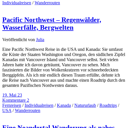
Individualreisen
/
Wanderrouten
Pacific Northwest – Regenwälder,
Wasserfälle, Bergwelten
Veröffentlicht von
Julia
Eine Pacific Northwest Reise in die USA und Kanada: Sie umfasst
die Küste der Staaten Washington und Oregon, den südlichen Zipfel
Kanadas mit Vancouver Island und Vancouver selbst. Seit vielen
Jahren hatte ich davon geträumt, Vancouver zu sehen. Mich
faszinierten die Bilder von Wolkenkratzern vor schneebedeckten
Berggipfeln. Als ich mir endlich diesen Traum erfüllte, dehnte ich
die Reise nach Vancouver aus und machte einen Roadtrip durch den
gesamten Pazifischen Nordwesten daraus.
19. Mai 23
Kommentare 2
Fernreisen
/
Individualreisen
/
Kanada
/
Natururlaub
/
Roadtrips
/
USA
/
Wanderrouten
Eine Neandertal Wanderung als nahes