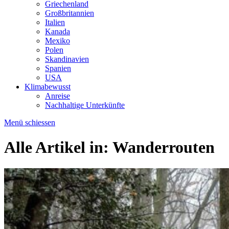
Griechenland
Großbritannien
Italien
Kanada
Mexiko
Polen
Skandinavien
Spanien
USA
Klimabewusst
Anreise
Nachhaltige Unterkünfte
Menü schiessen
Alle Artikel in:
Wanderrouten