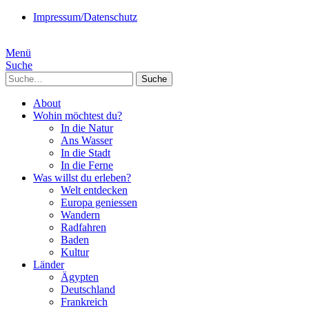
Impressum/Datenschutz
Menü
Suche
Suche
About
Wohin möchtest du?
In die Natur
Ans Wasser
In die Stadt
In die Ferne
Was willst du erleben?
Welt entdecken
Europa geniessen
Wandern
Radfahren
Baden
Kultur
Länder
Ägypten
Deutschland
Frankreich