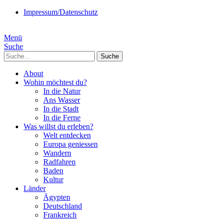
Impressum/Datenschutz
Menü
Suche
Suche
About
Wohin möchtest du?
In die Natur
Ans Wasser
In die Stadt
In die Ferne
Was willst du erleben?
Welt entdecken
Europa geniessen
Wandern
Radfahren
Baden
Kultur
Länder
Ägypten
Deutschland
Frankreich