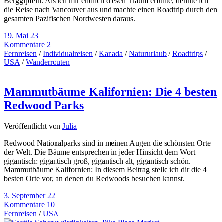
Berggipfeln. Als ich mir endlich diesen Traum erfüllte, dehnte ich
die Reise nach Vancouver aus und machte einen Roadtrip durch den
gesamten Pazifischen Nordwesten daraus.
19. Mai 23
Kommentare 2
Fernreisen
/
Individualreisen
/
Kanada
/
Natururlaub
/
Roadtrips
/
USA
/
Wanderrouten
Mammutbäume Kalifornien: Die 4 besten
Redwood Parks
Veröffentlicht von
Julia
Redwood Nationalparks sind in meinen Augen die schönsten Orte
der Welt. Die Bäume entsprechen in jeder Hinsicht dem Wort
gigantisch: gigantisch groß, gigantisch alt, gigantisch schön.
Mammutbäume Kalifornien: In diesem Beitrag stelle ich dir die 4
besten Orte vor, an denen du Redwoods besuchen kannst.
3. September 22
Kommentare 10
Fernreisen
/
USA