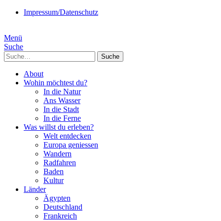
Impressum/Datenschutz
Menü
Suche
Suche
About
Wohin möchtest du?
In die Natur
Ans Wasser
In die Stadt
In die Ferne
Was willst du erleben?
Welt entdecken
Europa geniessen
Wandern
Radfahren
Baden
Kultur
Länder
Ägypten
Deutschland
Frankreich