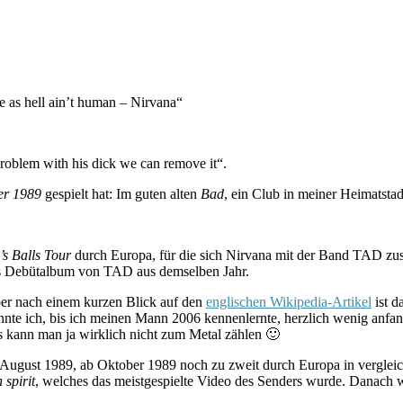
re as hell ain’t human – Nirvana“
roblem with his dick we can remove it“.
er 1989
gespielt hat: Im guten alten
Bad
, ein Club in meiner Heimatsta
s Balls Tour
durch Europa, für die sich Nirvana mit der Band TAD zus
das Debütalbum von TAD aus demselben Jahr.
aber nach einem kurzen Blick auf den
englischen Wikipedia-Artikel
ist d
nnte ich, bis ich meinen Mann 2006 kennenlernte, herzlich wenig anfan
es kann man ja wirklich nicht zum Metal zählen 🙂
August 1989, ab Oktober 1989 noch zu zweit durch Europa in verglei
 spirit
, welches das meistgespielte Video des Senders wurde. Danach w