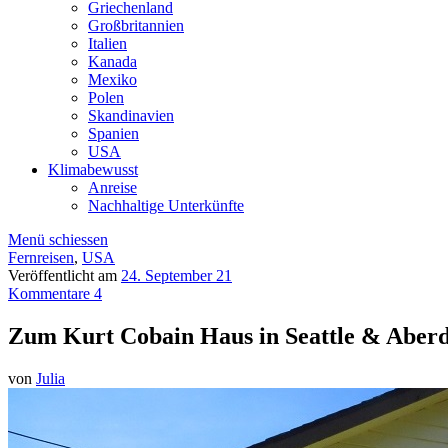
Griechenland
Großbritannien
Italien
Kanada
Mexiko
Polen
Skandinavien
Spanien
USA
Klimabewusst
Anreise
Nachhaltige Unterkünfte
Menü schiessen
Fernreisen
,
USA
Veröffentlicht am
24. September 21
Kommentare 4
Zum Kurt Cobain Haus in Seattle & Aberd
von
Julia