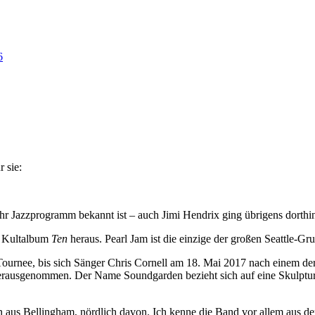
6
r sie:
ihr Jazzprogramm bekannt ist – auch Jimi Hendrix ging übrigens dorthi
 Kultalbum
Ten
heraus. Pearl Jam ist die einzige der großen Seattle-G
-Tournee, bis sich Sänger Chris Cornell am 18. Mai 2017 nach einem de
erausgenommen. Der Name Soundgarden bezieht sich auf eine Skulptur,
n aus Bellingham, nördlich davon. Ich kenne die Band vor allem aus d