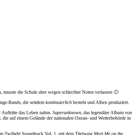
n, musste die Schule aber wegen schlechter Noten verlassen 🙂
runge-Bands, die seitdem
kontinuierlich
besteht und Alben produziert.
r Auftritte das Leben nahm.
Superunknown
, das legendäre Album von
 die auf einem Gelände der nationalen Ozean- und Wetterbehörde in
em Twilight Soundtrack Vol. 1, mit dem Titelsong
Meet Me on the