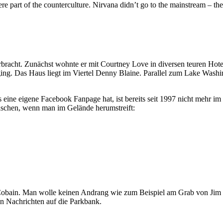
e part of the counterculture. Nirvana didn’t go to the mainstream – t
verbracht. Zunächst wohnte er mit Courtney Love in diversen teuren H
ging. Das Haus liegt im Viertel Denny Blaine. Parallel zum Lake Wash
eine eigene Facebook Fanpage hat, ist bereits seit 1997 nicht mehr i
aschen, wenn man im Gelände herumstreift:
rt Cobain. Man wolle keinen Andrang wie zum Beispiel am Grab von Jim 
en Nachrichten auf die Parkbank.