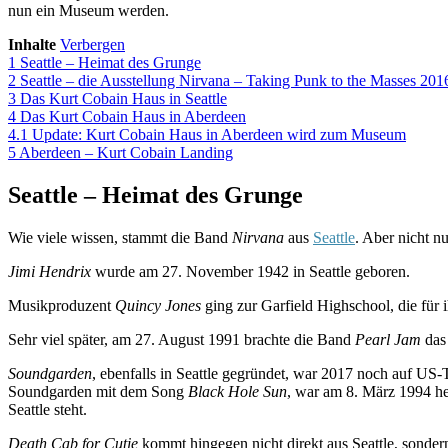
nun ein Museum werden.
Inhalte
Verbergen
1
Seattle – Heimat des Grunge
2
Seattle – die Ausstellung Nirvana – Taking Punk to the Masses 201
3
Das Kurt Cobain Haus in Seattle
4
Das Kurt Cobain Haus in Aberdeen
4.1
Update: Kurt Cobain Haus in Aberdeen wird zum Museum
5
Aberdeen – Kurt Cobain Landing
Seattle – Heimat des Grunge
Wie viele wissen, stammt die Band
Nirvana
aus
Seattle
. Aber nicht nu
Jimi Hendrix
wurde am 27. November 1942 in Seattle geboren.
Musikproduzent
Quincy Jones
ging zur Garfield Highschool, die für 
Sehr viel später, am 27. August 1991 brachte die Band
Pearl Jam
das
Soundgarden
, ebenfalls in Seattle gegründet, war 2017 noch auf US
Soundgarden mit dem Song
Black Hole Sun
, war am 8. März 1994 h
Seattle steht.
Death Cab for Cutie
kommt hingegen nicht direkt aus Seattle, sonder