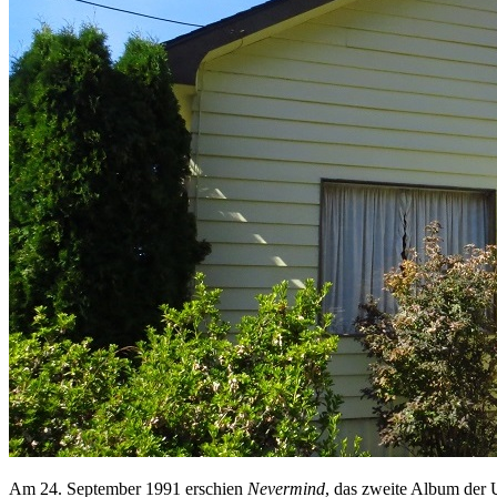
Am 24. September 1991 erschien
Nevermind
, das zweite Album der 