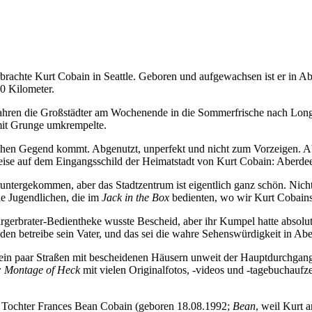
brachte Kurt Cobain in Seattle. Geboren und aufgewachsen ist er in A
60 Kilometer.
en fahren die Großstädter am Wochenende in die Sommerfrische nach Lo
mit Grunge umkrempelte.
solchen Gegend kommt. Abgenutzt, unperfekt und nicht zum Vorzeigen. 
weise auf dem Eingangsschild der Heimatstadt von Kurt Cobain: Aberd
untergekommen, aber das Stadtzentrum ist eigentlich ganz schön. Nicht
ie Jugendlichen, die im
Jack in the Box
bedienten, wo wir Kurt Cobains
gerbrater-Bedientheke wusste Bescheid, aber ihr Kumpel hatte absolut
den betreibe sein Vater, und das sei die wahre Sehenswürdigkeit in Ab
in paar Straßen mit bescheidenen Häusern unweit der Hauptdurchgangss
: Montage of Heck
mit vielen Originalfotos, -videos und -tagebuchaufz
n* Tochter Frances Bean Cobain (geboren 18.08.1992;
Bean
, weil Kurt 