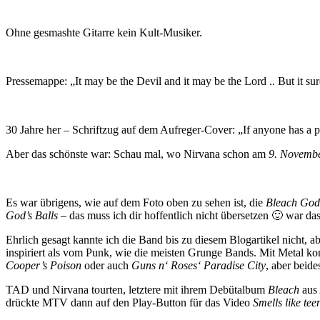
Ohne gesmashte Gitarre kein Kult-Musiker.
Pressemappe: „It may be the Devil and it may be the Lord .. But it su
30 Jahre her – Schriftzug auf dem Aufreger-Cover: „If anyone has a p
Aber das schönste war: Schau mal, wo Nirvana schon am
9. Novemb
Es war übrigens, wie auf dem Foto oben zu sehen ist, die
Bleach God’
God’s Balls
– das muss ich dir hoffentlich nicht übersetzen 🙂 war 
Ehrlich gesagt kannte ich die Band bis zu diesem Blogartikel nicht, 
inspiriert als vom Punk, wie die meisten Grunge Bands. Mit Metal ko
Cooper’s Poison
oder auch
Guns n‘ Roses‘
Paradise City
, aber beid
TAD und Nirvana tourten, letztere mit ihrem Debütalbum
Bleach
aus
drückte MTV dann auf den Play-Button für das Video
Smells like teen