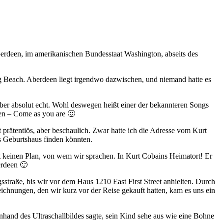
berdeen, im amerikanischen Bundesstaat Washington, abseits des
ng Beach. Aberdeen liegt irgendwo dazwischen, und niemand hatte es
Aber absolut echt. Wohl deswegen heißt einer der bekannteren Songs
een – Come as you are 🙂
 prätentiös, aber beschaulich. Zwar hatte ich die Adresse vom Kurt
 Geburtshaus finden könnten.
 keinen Plan, von wem wir sprachen. In Kurt Cobains Heimatort! Er
erdeen 🙂
traße, bis wir vor dem Haus 1210 East First Street anhielten. Durch
eichnungen, den wir kurz vor der Reise gekauft hatten, kam es uns ein
anhand des Ultraschallbildes sagte, sein Kind sehe aus wie eine Bohne