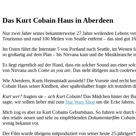
Das Kurt Cobain Haus in Aberdeen
Nur zwei Jahre seines bekannterweise 27 Jahre weilenden Lebens ver
Tourismus und rund 100 Meilen von Seattle entfernt – das sind gut 1
Im Osten führt die Interstate 5 von Portland nach Seattle, im West
so großartig auf dem Plan – bis Nirvana kam und die Musikbranche 
Es liegt eigentlich auf der Hand, dass ein solcher Sound aus einer 
von Nirvana auch
Come as you are
. Das steht übrigens auch cooler
Wie Aberdeen, Kurts Heimatstadt aussieht? Die Vororte sind recht her
Cobain Haus seiner Kindheit, aber spaßeshalber fragte ich trotzdem d
Kurt wer?
fragten sie –
ach Kurt Cobain!
Das Mädchen hinter der Bur
sagte, wir sollten lieber mal zum
Star Wars Shop
um die Ecke fahren, 
Mich zog es aber zu Kurt Cobains Geburtshaus. So fuhren wir durch e
den relativ neuen und sehr zu empfehlenden
Dokumentarfilm Cobain
wenig bekannt vor.
Der Film wurde übrigens mitproduziert von seiner heute 25-jährige