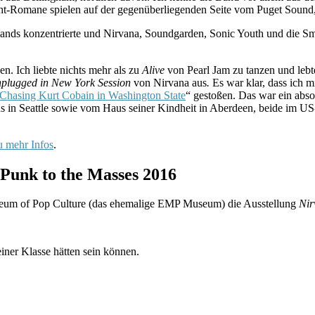
ght-Romane spielen auf der gegenüberliegenden Seite vom Puget Sound
e Bands konzentrierte und Nirvana, Soundgarden, Sonic Youth und die Sm
. Ich liebte nichts mehr als zu
Alive
von Pearl Jam zu tanzen und lebt
lugged in New York Session
von Nirvana aus
.
Es war klar, dass ich 
Chasing Kurt Cobain in Washington State
“ gestoßen. Das war ein absol
 in Seattle sowie vom Haus seiner Kindheit in Aberdeen, beide im U
u mehr Infos
.
 Punk to the Masses 2016
seum of Pop Culture (das ehemalige EMP Museum) die Ausstellung
Nir
iner Klasse hätten sein können.